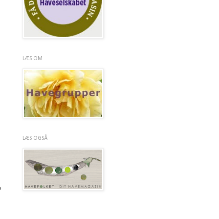
LÆS OM
LÆS OGSÅ
e