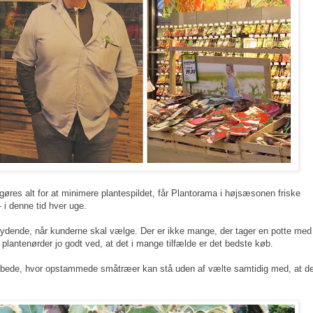
 gøres alt for at minimere plantespildet, får Plantorama i højsæsonen friske
- i denne tid hver uge.
indbydende, når kunderne skal vælge. Der er ikke mange, der tager en potte med
 plantenørder jo godt ved, at det i mange tilfælde er det bedste køb.
re bede, hvor opstammede småtræer kan stå uden af vælte samtidig med, at d