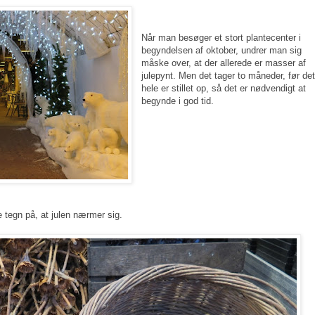
Når man besøger et stort plantecenter i
begyndelsen af oktober, undrer man sig
måske over, at der allerede er masser af
julepynt. Men det tager to måneder, før de
hele er stillet op, så det er nødvendigt at
begynde i god tid.
tegn på, at julen nærmer sig.