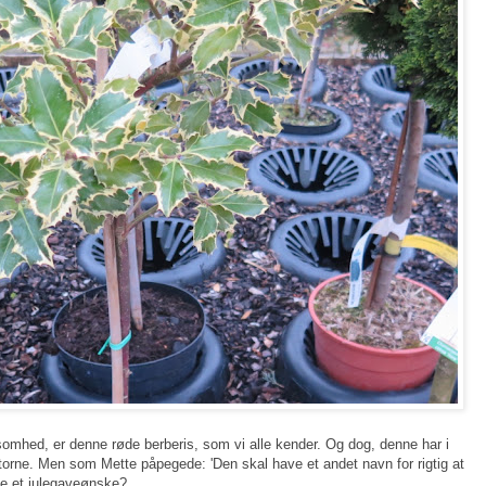
mhed, er denne røde berberis, som vi alle kender. Og dog, denne har i
torne. Men som Mette påpegede: 'Den skal have et andet navn for rigtig at
ke et julegaveønske?