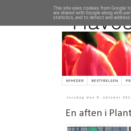
This site uses cookies from Google to 
are shared with Google along with per
statistics, and to detect and address
NYHEDER
BESTYRELSEN
PR
torsdag den 8. oktober 201
En aften i Pla