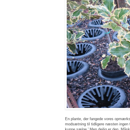
En plante, der fangede vores opmærkso
modsætning til tidligere næsten ingen 
kunne sælge.' Men dejlig er den. Mås