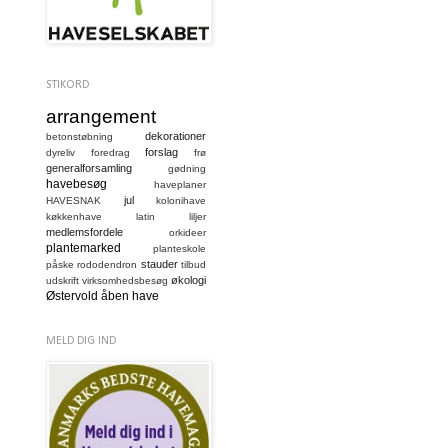
STIKORD
arrangement
dekorationer
betonstøbning
forslag
dyreliv
foredrag
frø
generalforsamling
gødning
havebesøg
haveplaner
jul
HAVESNAK
kolonihave
køkkenhave
latin
liljer
medlemsfordele
orkideer
plantemarked
planteskole
stauder
påske
rododendron
tilbud
økologi
udskrift
virksomhedsbesøg
Østervold
åben have
MELD DIG IND