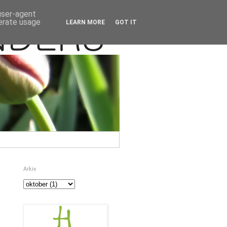
 user-agent
nerate usage
LEARN MORE
GOT IT
Arkiv