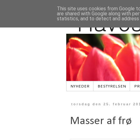
This site uses cookies from Google to 
are shared with Google along with per
statistics, and to detect and address
NYHEDER
BESTYRELSEN
PR
torsdag den 25. februar 20
Masser af frø