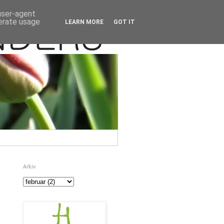
 user-agent
nerate usage
LEARN MORE
GOT IT
Arkiv