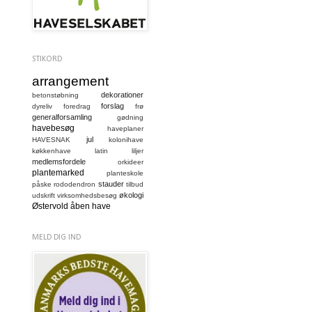
STIKORD
arrangement
dekorationer
betonstøbning
forslag
dyreliv
foredrag
frø
generalforsamling
gødning
havebesøg
haveplaner
jul
HAVESNAK
kolonihave
køkkenhave
latin
liljer
medlemsfordele
orkideer
plantemarked
planteskole
stauder
påske
rododendron
tilbud
økologi
udskrift
virksomhedsbesøg
Østervold
åben have
MELD DIG IND