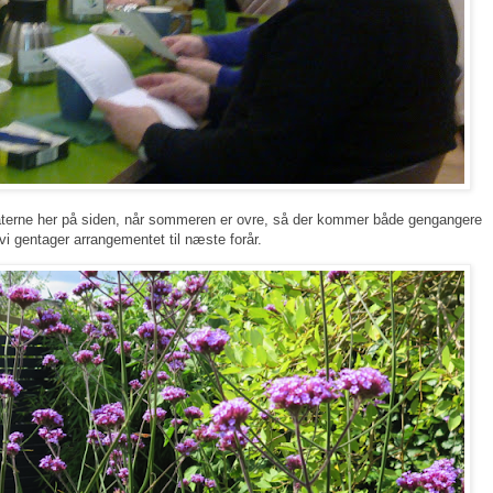
ltaterne her på siden, når sommeren er ovre, så der kommer både gengangere
vi gentager arrangementet til næste forår.