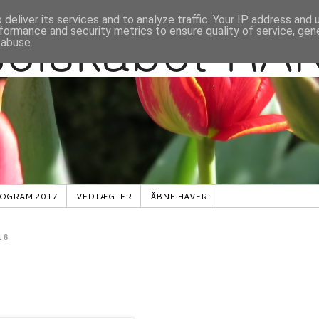
deliver its services and to analyze traffic. Your IP address and
formance and security metrics to ensure quality of service, ge
 abuse.
OGRAM 2017
VEDTÆGTER
ÅBNE HAVER
16