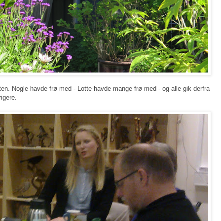
ten. Nogle havde frø med - Lotte havde mange frø med - og alle gik derfra
rigere.